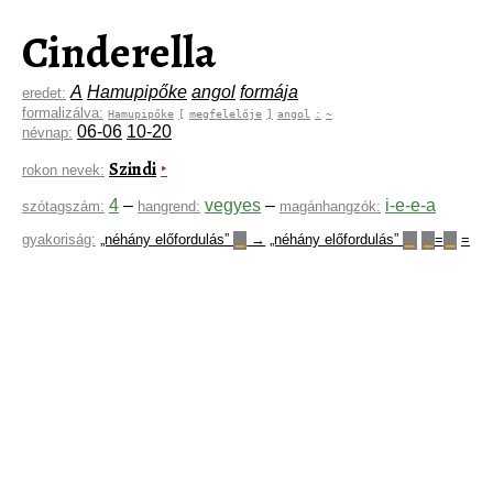
Cinderella
A
Hamupipőke
angol
formája
eredet:
formalizálva:
Hamupipőke
[
megfelelője
]
angol
:
~
06-06
10-20
névnap:
Szindi
‣
rokon nevek:
4
–
vegyes
–
i-e-e-a
szótagszám:
hangrend:
magánhangzók:
gyakoriság:
„néhány előfordulás”
→
„néhány előfordulás”
=
=
▁
▁
▁
▁