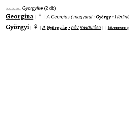
Györgyike
(2 db)
becézés:
♀
Georgina
György
|
|
A
Georgius
(
magyarul
:
‣
)
férfin
♀
Györgyi
Györgyike
|
|
A
‣
név
rövidülése
|
|
„közepesen g