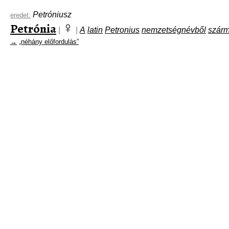
Petróniusz
eredet:
♀
Petrónia
|
|
A
latin
Petronius
nemzetségnévből
szár
→
„néhány előfordulás”