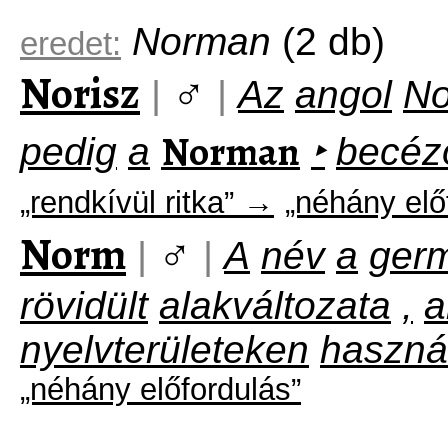
Norman
(2 db)
eredet:
Norisz
♂
|
|
Az
angol
No
Norman
pedig
a
‣
becéz
„rendkívül ritka” →
„néhány elő
Norm
♂
|
|
A
név
a
ger
rövidült
alakváltozata
,
a
nyelvterületeken
haszná
„néhány előfordulás”