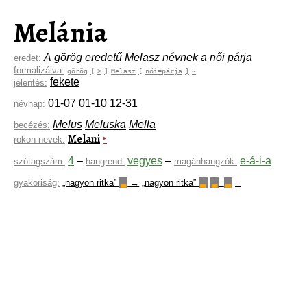
Melánia
A
görög
eredetű
Melasz
névnek
a
női
párja
eredet:
formalizálva:
görög
[
>
]
Melasz
[
női=párja
]
~
fekete
jelentés:
01-07
01-10
12-31
névnap:
Melus
Meluska
Mella
becézés:
Melani
‣
rokon nevek:
4
–
vegyes
–
e-á-i-a
szótagszám:
hangrend:
magánhangzók:
gyakoriság:
„nagyon ritka”
→
„nagyon ritka”
=
=
▃
▃
▃
▃