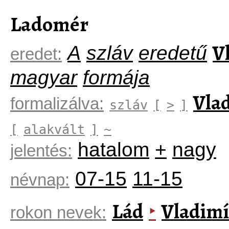
Ladomér
V
A
szláv
eredetű
eredet:
magyar
formája
Vla
formalizálva:
szláv
[
>
]
[
alakvált
]
~
hatalom
+
nagy
jelentés:
07-15
11-15
névnap:
Lád
Vladimí
‣
rokon nevek: