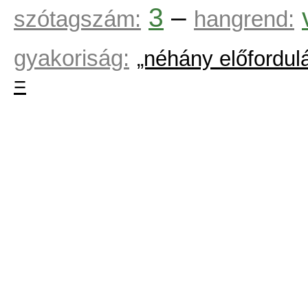
3
–
szótagszám:
hangrend:
gyakoriság:
„néhány előfordul
=