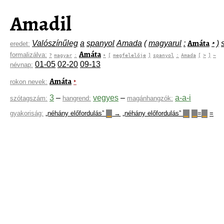
Amadil
Amáta
Valószínűleg
a
spanyol
Amada
(
magyarul
:
‣
)
eredet:
Amáta
formalizálva:
?
magyar
:
‣
[
megfelelője
]
spanyol
:
Amada
[
>
]
~
01-05
02-20
09-13
névnap:
Amáta
‣
rokon nevek:
3
–
vegyes
–
a-a-i
szótagszám:
hangrend:
magánhangzók:
gyakoriság:
„néhány előfordulás”
→
„néhány előfordulás”
=
=
▁
▁
▁
▁