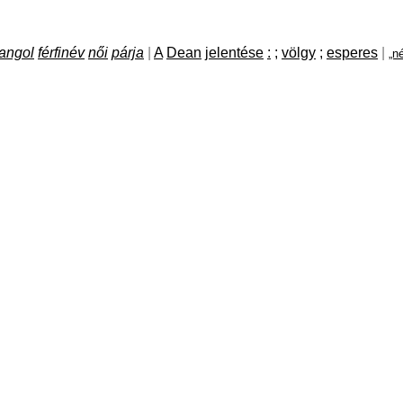
angol
férfinév
női
párja
|
A
Dean
jelentése
:
;
völgy
;
esperes
|
„n