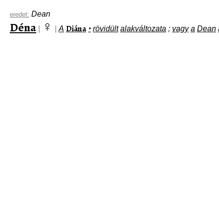
Dean
eredet:
♀
Déna
Diána
|
|
A
‣
rövidült
alakváltozata
;
vagy
a
Dean