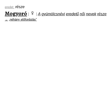
része
eredet:
♀
Mogyoró
|
|
A
gyümölcsnévi
eredetű
női
nevek
része
→
„néhány előfordulás”