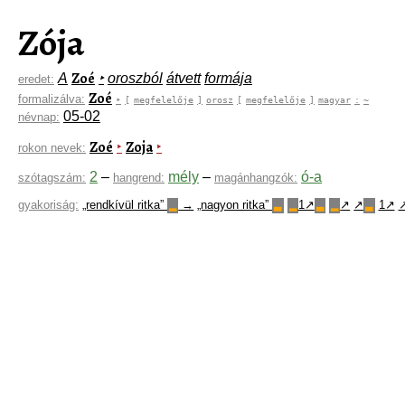
Zója
Zoé
A
‣
oroszból
átvett
formája
eredet:
Zoé
formalizálva:
‣
[
megfelelője
]
orosz
[
megfelelője
]
magyar
:
~
05-02
névnap:
Zoé
Zoja
‣
‣
rokon nevek:
2
–
mély
–
ó-a
szótagszám:
hangrend:
magánhangzók:
gyakoriság:
„rendkívül ritka”
→
„nagyon ritka”
1↗
↗
↗
1↗
▂
▃
▂
▃
▂
▃