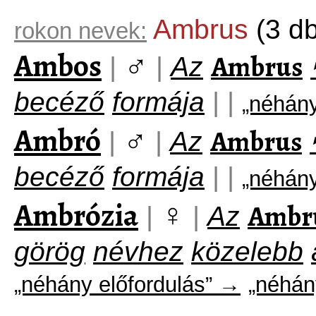
Ambrus
(3 db
rokon nevek:
Ambos
♂
Ambrus
|
|
Az
becéző
formája
|
|
„néhány
Ambró
♂
Ambrus
|
|
Az
becéző
formája
|
|
„néhány
Ambrózia
♀
Ambr
|
|
Az
görög
névhez
közelebb
„néhány előfordulás” →
„néhán