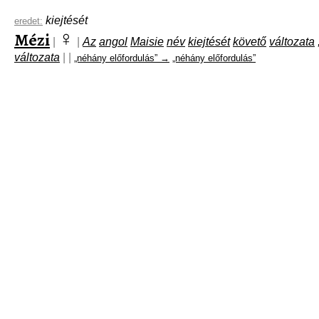
kiejtését
eredet:
♀
Mézi
|
|
Az
angol
Maisie
név
kiejtését
követő
változata
változata
|
|
„néhány előfordulás” →
„néhány előfordulás”