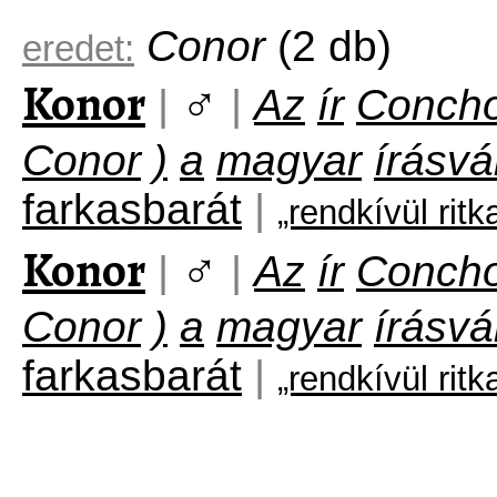
Conor
(2 db)
eredet:
Konor
♂
|
|
Az
ír
Conch
Conor
)
a
magyar
írásvá
farkasbarát
|
„rendkívül rit
Konor
♂
|
|
Az
ír
Conch
Conor
)
a
magyar
írásvá
farkasbarát
|
„rendkívül rit