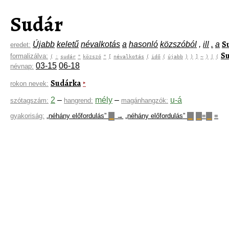
Sudár
S
Újabb
keletű
névalkotás
a
hasonló
közszóból
,
ill
.
a
eredet:
S
formalizálva:
(
:
sudár
"
közszó
"
[
névalkotás
(
idő
(
újabb
)
)
]
~
)
|
(
03-15
06-18
névnap:
Sudárka
‣
rokon nevek:
2
–
mély
–
u-á
szótagszám:
hangrend:
magánhangzók:
gyakoriság:
„néhány előfordulás”
→
„néhány előfordulás”
=
=
▁
▁
▁
▁