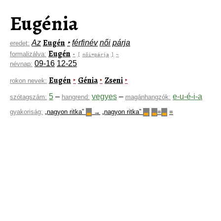
Eugénia
Eugén
Az
‣
férfinév
női
párja
eredet:
Eugén
formalizálva:
‣
[
női=párja
]
~
09-16
12-25
névnap:
Eugén
Génia
Zseni
‣
‣
‣
rokon nevek:
5
–
vegyes
–
e-u-é-i-a
szótagszám:
hangrend:
magánhangzók:
gyakoriság:
„nagyon ritka”
→
„nagyon ritka”
=
=
▃
▃
▃
▃