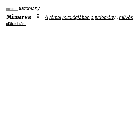
tudomány
eredet:
♀
Minerva
|
|
A
római
mitológiában
a
tudomány
,
művés
előfordulás”