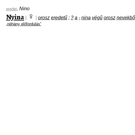
Nino
eredet:
♀
Nyina
|
|
orosz
eredetű
;
?
a
-
nina
végű
orosz
nevekbő
„néhány előfordulás”