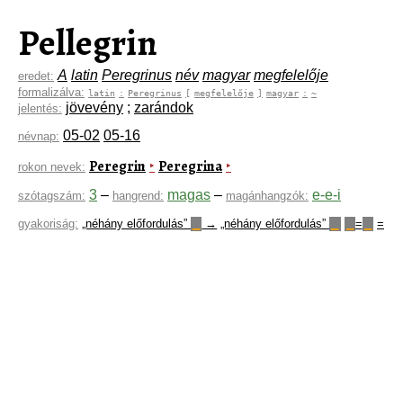
Pellegrin
A
latin
Peregrinus
név
magyar
megfelelője
eredet:
formalizálva:
latin
:
Peregrinus
[
megfelelője
]
magyar
:
~
jövevény
;
zarándok
jelentés:
05-02
05-16
névnap:
Peregrin
Peregrina
‣
‣
rokon nevek:
3
–
magas
–
e-e-i
szótagszám:
hangrend:
magánhangzók:
gyakoriság:
„néhány előfordulás”
→
„néhány előfordulás”
=
=
▁
▁
▁
▁