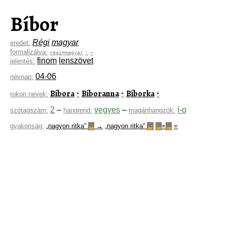
Bíbor
Régi
magyar
eredet:
formalizálva:
régi=magyar
:
~
finom
lenszövet
jelentés:
04-06
névnap:
Bíbora
Bíboranna
Bíborka
‣
‣
‣
rokon nevek:
2
–
vegyes
–
í-o
szótagszám:
hangrend:
magánhangzók:
gyakoriság:
„nagyon ritka”
→
„nagyon ritka”
=
=
▃
▃
▃
▃