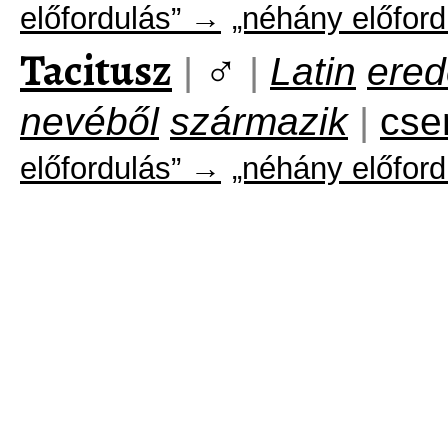
előfordulás” →
„néhány előford
Tacitusz
♂
|
|
Latin
ered
nevéből
származik
|
cse
előfordulás” →
„néhány előford