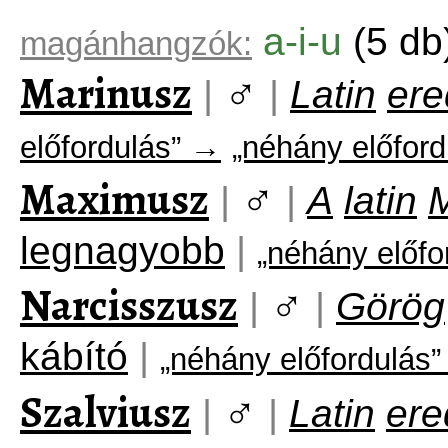
a-i-u
(5 db
magánhangzók:
Marinusz
♂
|
|
Latin
ere
előfordulás” →
„néhány előford
Maximusz
♂
|
|
A
latin
legnagyobb
|
„néhány előfo
Narcisszusz
♂
|
|
Görög
kábító
|
„néhány előfordulás
Szalviusz
♂
|
|
Latin
ere