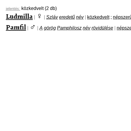
közkedvelt
(2 db)
jelentés:
♀
Ludmilla
|
|
Szláv
eredetű
név
|
közkedvelt
;
népszer
♂
Pamfil
|
|
A
görög
Pamphilosz
név
rövidülése
|
népsz