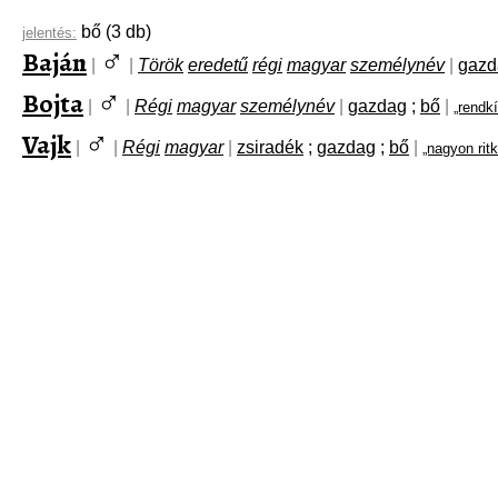
bő
(3 db)
jelentés:
♂
Baján
|
|
Török
eredetű
régi
magyar
személynév
|
gazd
♂
Bojta
|
|
Régi
magyar
személynév
|
gazdag
;
bő
|
„rendkí
♂
Vajk
|
|
Régi
magyar
|
zsiradék
;
gazdag
;
bő
|
„nagyon rit