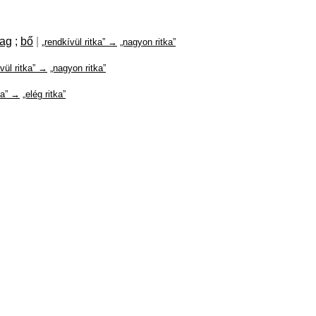
ag
;
bő
|
„rendkívül ritka” →
„nagyon ritka”
vül ritka” →
„nagyon ritka”
ka” →
„elég ritka”