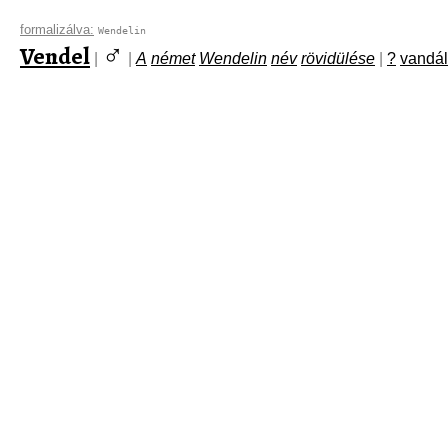
formalizálva:
Wendelin
♂
Vendel
|
|
A
német
Wendelin
név
rövidülése
|
?
vandál