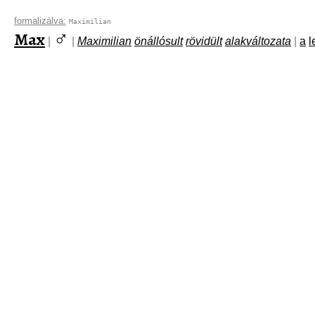
formalizálva:
Maximilian
♂
Max
|
|
Maximilian
önállósult
rövidült
alakváltozata
|
a
l