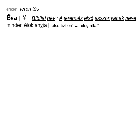
teremtés
eredet:
♀
Éva
|
|
Bibliai
név
;
A
teremtés
első
asszonyának
neve
|
minden
élők
anyja
|
„első tízben” →
„elég ritka”