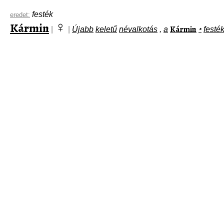
festék
eredet:
♀
Kármin
Kármin
|
|
Újabb
keletű
névalkotás
,
a
‣
festé