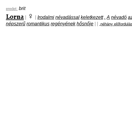
brit
eredet:
♀
Lorna
|
|
Irodalmi
névadással
keletkezett
.
A
névadó
a
népszerű
romantikus
regényének
hősnője
|
|
„néhány előfordulá