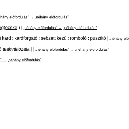
éhány előfordulás” →
„néhány előfordulás”
eg(ecske
)
|
„néhány előfordulás” →
„néhány előfordulás”
ű
kard
;
kardforgató
;
sebzett
kezű
;
romboló
;
pusztító
|
„néhány elő
ó
alakváltozata
|
|
„néhány előfordulás” →
„néhány előfordulás”
a” →
„néhány előfordulás”