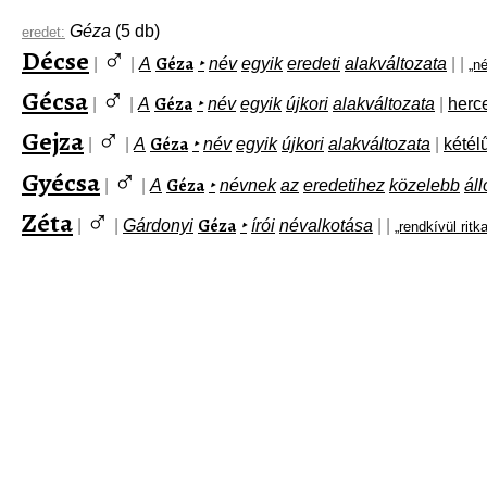
Géza
(5 db)
eredet:
♂
Décse
Géza
|
|
A
‣
név
egyik
eredeti
alakváltozata
|
|
„n
♂
Gécsa
Géza
|
|
A
‣
név
egyik
újkori
alakváltozata
|
herc
♂
Gejza
Géza
|
|
A
‣
név
egyik
újkori
alakváltozata
|
kétél
♂
Gyécsa
Géza
|
|
A
‣
névnek
az
eredetihez
közelebb
áll
♂
Zéta
Géza
|
|
Gárdonyi
‣
írói
névalkotása
|
|
„rendkívül ritk