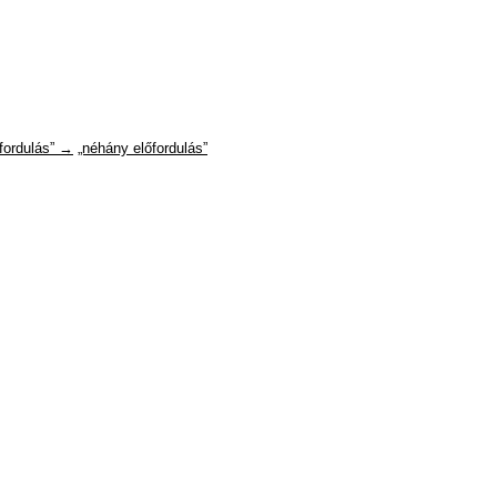
fordulás” →
„néhány előfordulás”