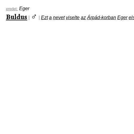
Eger
eredet:
♂
Buldus
|
|
Ezt
a
nevet
viselte
az
Árpád-korban
Eger
el