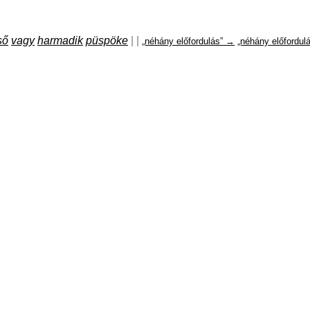
ső
vagy
harmadik
püspöke
|
|
„néhány előfordulás” →
„néhány előfordul