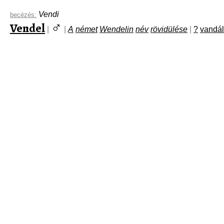
Vendi
becézés:
♂
Vendel
|
|
A
német
Wendelin
név
rövidülése
|
?
vandál