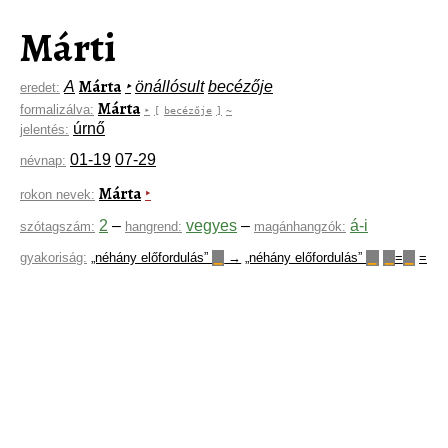
Márti
Márta
A
‣
önállósult
becézője
eredet:
Márta
formalizálva:
‣
[
becézője
]
~
úrnő
jelentés:
01-19
07-29
névnap:
Márta
‣
rokon nevek:
2
–
vegyes
–
á-i
szótagszám:
hangrend:
magánhangzók:
gyakoriság:
„néhány előfordulás”
→
„néhány előfordulás”
=
=
▁
▁
▁
▁