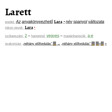
Larett
Lara
Az
anyakönyvezhető
‣
név
spanyol
változata
eredet:
Lara
‣
rokon nevek:
2
–
vegyes
–
a-e
szótagszám:
hangrend:
magánhangzók:
gyakoriság:
„néhány előfordulás”
→
„néhány előfordulás”
=
=
▁
▁
▁
▁