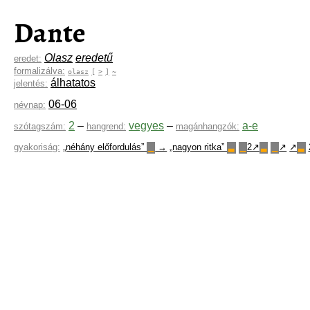
Dante
Olasz
eredetű
eredet:
formalizálva:
olasz
[
>
]
~
álhatatos
jelentés:
06-06
névnap:
2
–
vegyes
–
a-e
szótagszám:
hangrend:
magánhangzók:
gyakoriság:
„néhány előfordulás”
→
„nagyon ritka”
2↗
↗
↗
▁
▃
▁
▃
▁
▃