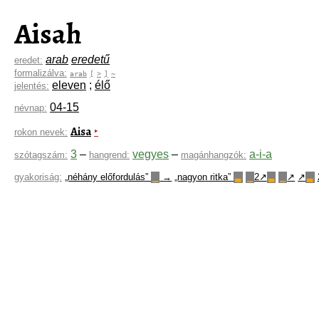
Aisah
arab
eredetű
eredet:
formalizálva:
arab
[
>
]
~
eleven
;
élő
jelentés:
04-15
névnap:
Aisa
‣
rokon nevek:
3
–
vegyes
–
a-i-a
szótagszám:
hangrend:
magánhangzók:
gyakoriság:
„néhány előfordulás”
→
„nagyon ritka”
2↗
↗
↗
▁
▃
▁
▃
▁
▃