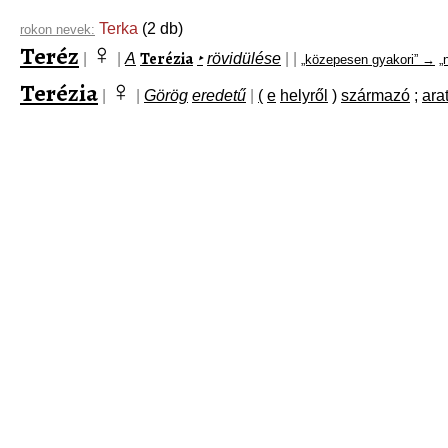
Terka
(2 db)
rokon nevek:
♀
Teréz
Terézia
|
|
A
‣
rövidülése
|
|
„közepesen gyakori” →
„
♀
Terézia
|
|
Görög
eredetű
|
(
e
helyről
)
származó
;
ara