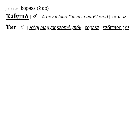
kopasz
(2 db)
jelentés:
♂
Kálvinó
|
|
A
név
a
latin
Calvus
névből
ered
|
kopasz
|
♂
Tar
|
|
Régi
magyar
személynév
|
kopasz
;
szőrtelen
;
s