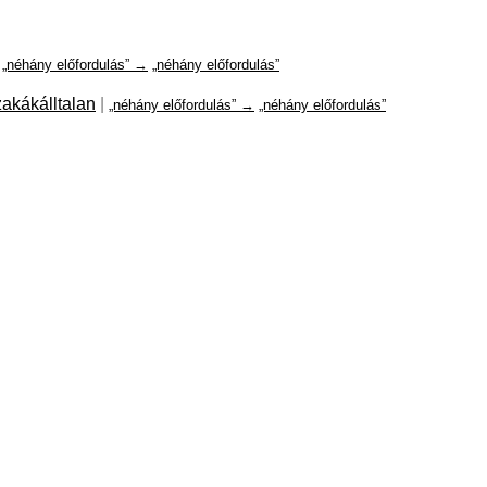
„néhány előfordulás” →
„néhány előfordulás”
zakákálltalan
|
„néhány előfordulás” →
„néhány előfordulás”