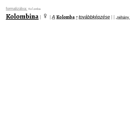
formalizálva:
Kolomba
♀
Kolombina
Kolomba
|
|
A
‣
továbbképzése
|
|
„néhány 