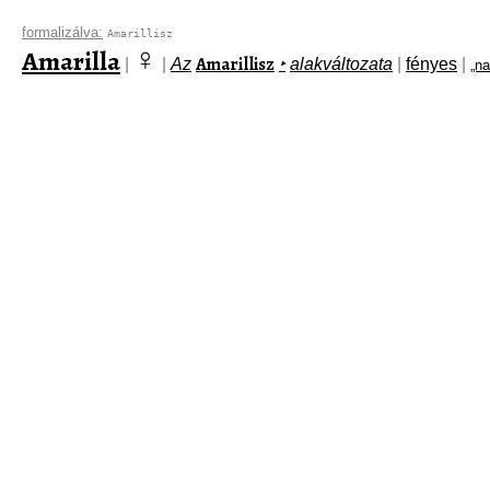
formalizálva:
Amarillisz
♀
Amarilla
Amarillisz
|
|
Az
‣
alakváltozata
|
fényes
|
„na