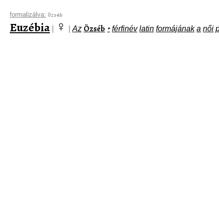
formalizálva:
Özséb
♀
Euzébia
Özséb
|
|
Az
‣
férfinév
latin
formájának
a
női