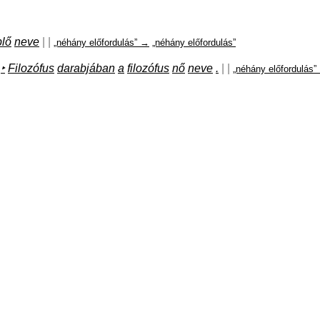
plő
neve
|
|
„néhány előfordulás” →
„néhány előfordulás”
‣
Filozófus
darabjában
a
filozófus
nő
neve
.
|
|
„néhány előfordulás”