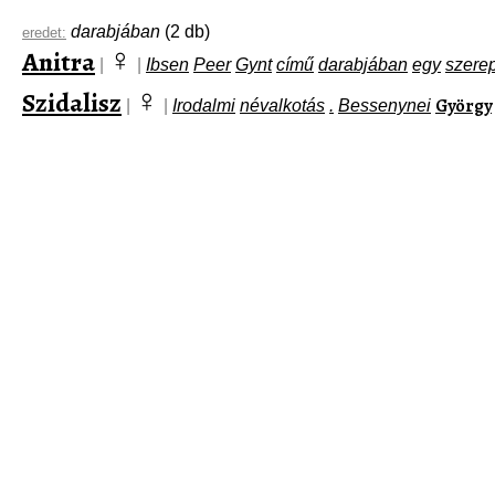
darabjában
(2 db)
eredet:
♀
Anitra
|
|
Ibsen
Peer
Gynt
című
darabjában
egy
szere
♀
Szidalisz
György
|
|
Irodalmi
névalkotás
.
Bessenynei