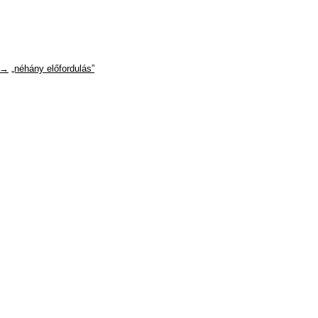
 →
„néhány előfordulás”