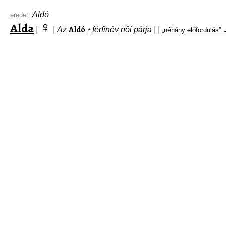
Aldó
eredet:
♀
Alda
Aldó
|
|
Az
‣
férfinév
női
párja
|
|
„néhány előfordulás”