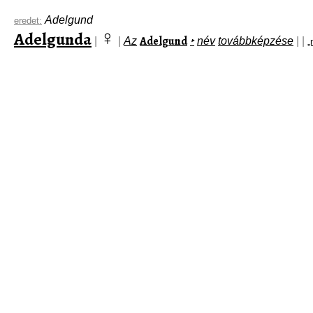
Adelgund
eredet:
♀
Adelgunda
Adelgund
|
|
Az
‣
név
továbbképzése
|
|
„