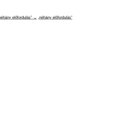
néhány előfordulás” →
„néhány előfordulás”