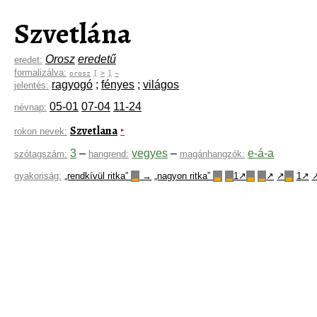
Szvetlána
Orosz
eredetű
eredet:
formalizálva:
orosz
[
>
]
~
ragyogó
;
fényes
;
világos
jelentés:
05-01
07-04
11-24
névnap:
Szvetlana
‣
rokon nevek:
3
–
vegyes
–
e-á-a
szótagszám:
hangrend:
magánhangzók:
gyakoriság:
„rendkívül ritka”
→
„nagyon ritka”
1↗
↗
↗
1↗
▂
▃
▂
▃
▂
▃