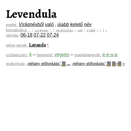
Levendula
Virágnévből
való
,
újabb
keletű
név
eredet:
formalizálva:
:
"
virágnév
"
[
névalkotás
(
idő
(
újabb
)
)
]
~
06-18
07-22
07-24
névnap:
Lavanda
‣
rokon nevek:
4
–
vegyes
–
e-e-u-a
szótagszám:
hangrend:
magánhangzók:
gyakoriság:
„néhány előfordulás”
→
„néhány előfordulás”
=
=
▁
▁
▁
▁