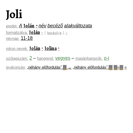
Joli
Jolán
A
‣
név
becéző
alakváltozata
eredet:
Jolán
formalizálva:
‣
[
becézője
]
~
11-18
névnap:
Jolán
Jolina
‣
‣
rokon nevek:
2
–
vegyes
–
o-i
szótagszám:
hangrend:
magánhangzók:
gyakoriság:
„néhány előfordulás”
→
„néhány előfordulás”
=
=
▁
▁
▁
▁