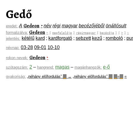
Gedő
Gedeon
A
‣
név
régi
magyar
becézőjéből
önállósult
eredet:
Gedeon
formalizálva:
‣
[
megfelelője
]
régi=magyar
[
becézője
]
[
>
]
~
kétélű
kard
;
kardforgató
;
sebzett
kezű
;
romboló
;
pus
jelentés:
03-28
09-01
10-10
névnap:
Gedeon
‣
rokon nevek:
2
–
magas
–
e-ő
szótagszám:
hangrend:
magánhangzók:
gyakoriság:
„néhány előfordulás”
→
„néhány előfordulás”
=
=
▁
▁
▁
▁