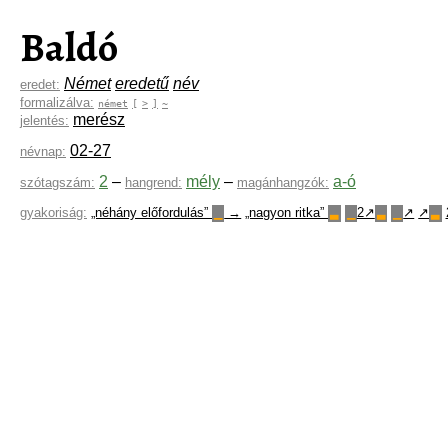
Baldó
Német
eredetű
név
eredet:
formalizálva:
német
[
>
]
~
merész
jelentés:
02-27
névnap:
2
–
mély
–
a-ó
szótagszám:
hangrend:
magánhangzók:
gyakoriság:
„néhány előfordulás”
→
„nagyon ritka”
2↗
↗
↗
▁
▃
▁
▃
▁
▃