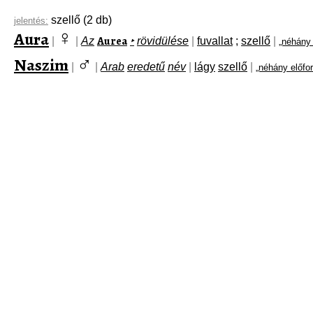
szellő
(2 db)
jelentés:
♀
Aura
Aurea
|
|
Az
‣
rövidülése
|
fuvallat
;
szellő
|
„néhány 
♂
Naszim
|
|
Arab
eredetű
név
|
lágy
szellő
|
„néhány előfo