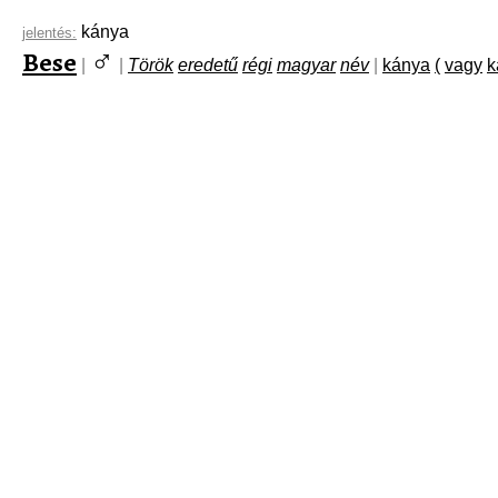
kánya
jelentés:
♂
Bese
|
|
Török
eredetű
régi
magyar
név
|
kánya
(
vagy
k