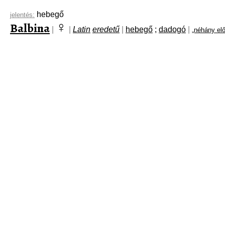
hebegő
jelentés:
♀
Balbina
|
|
Latin
eredetű
|
hebegő
;
dadogó
|
„néhány el